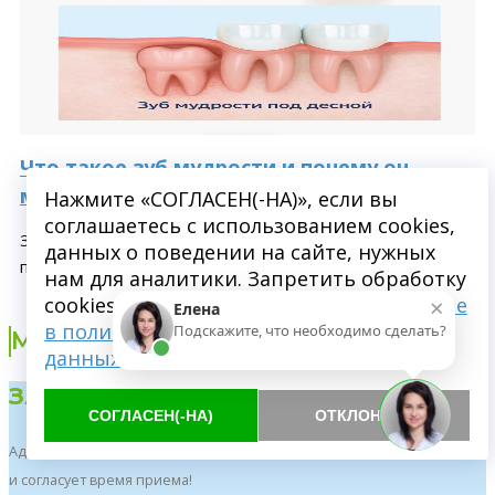
Что такое зуб мудрости и почему он
может быть под десной – Пушкино
Нажмите «СОГЛАСЕН(-НА)», если вы
соглашаетесь с использованием cookies,
Зубы мудрости — это третьи моляры, которые обычно
данных о поведении на сайте, нужных
прорезываются последними,...
нам для аналитики. Запретить обработку
×
cookies можете через браузер.
Подробнее
Елена
в политике обработки персональных
Подскажите, что необходимо сделать?
Мы в социальных сетях
данных
ЗАПИСЬ К ВРАЧУ (РЕГИСТРАТУРА)
СОГЛАСЕН(-НА)
ОТКЛОНИТЬ
Администратор перезвонит в течение 3 минут
и согласует время приема!