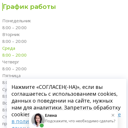
График работы
Понедельник
8:00 – 20:00
Вторник
8:00 – 20:00
Среда
8:00 – 20:00
Четверг
8:00 – 20:00
Пятница
8:00 – 20:00
Нажмите «СОГЛАСЕН(-НА)», если вы
Суббота
соглашаетесь с использованием cookies,
8:00 – 20:00
данных о поведении на сайте, нужных
Воскресенье
нам для аналитики. Запретить обработку
8:00 – 20:00
×
cookies можете через браузер.
Подробнее
Елена
Стоматологическая клиника "Династия"; 2016-
2026
. Все
в политике обработки персональных
Подскажите, что необходимо сделать?
права защищены.