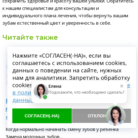
сохранить здоровье и красоту вашей улыбки. Обратитесь
к нашим специалистам для консультации и
индивидуального плана лечения, чтобы вернуть вашим
зубам естественный цвет и уверенность в себе.
Читайте также
Нажмите «СОГЛАСЕН(-НА)», если вы
соглашаетесь с использованием cookies,
данных о поведении на сайте, нужных
нам для аналитики. Запретить обработку
×
cookies можете через браузер.
Подробнее
Елена
в политике обработки персональных
Подскажите, что необходимо сделать?
данных
Рано выпадают зубы у детей: причины,
последствия и лечение в стоматологии
«Династия» в Пушкино
СОГЛАСЕН(-НА)
ОТКЛОНИТЬ
Когда нормально начинать смену зубов у ребёнка
Замена молочных зубов...