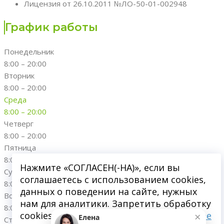
Лицензия от 26.10.2011 №ЛО-50-01-002948
График работы
Понедельник
8:00 – 20:00
Вторник
8:00 – 20:00
Среда
8:00 – 20:00
Четверг
8:00 – 20:00
Пятница
8:00 – 20:00
Нажмите «СОГЛАСЕН(-НА)», если вы
Суббота
соглашаетесь с использованием cookies,
8:00 – 20:00
данных о поведении на сайте, нужных
Воскресенье
нам для аналитики. Запретить обработку
8:00 – 20:00
×
cookies можете через браузер.
Подробнее
Елена
Стоматологическая клиника "Династия"; 2016-
2026
. Все