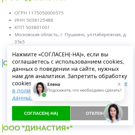
ОГРН 1175050000575
ИНН 5038125488
КПП 503801001
Московская область, г. Пушкино, ул.Набережная, д.
35к5
Лицензия от 11.07.2017 №ЛО-50-01-008797
Нажмите «СОГЛАСЕН(-НА)», если вы
соглашаетесь с использованием cookies,
ООО “Династия Дети”
данных о поведении на сайте, нужных
нам для аналитики. Запретить обработку
ОГРН 1195050005138
×
cookies можете через браузер.
Подробнее
Елена
ИНН 5038141747
в политике обработки персональных
Подскажите, что необходимо сделать?
КПП 503801001
данных
Московская область, г. Пушкино, Московский
проспект., д. 57к3
Лицензия от 15.10.2019 №ЛО-50-01-011350
СОГЛАСЕН(-НА)
ОТКЛОНИТЬ
ООО "ДИНАСТИЯ+"