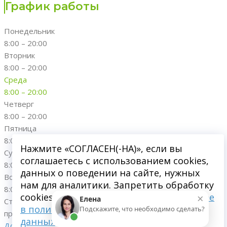
График работы
Понедельник
8:00 – 20:00
Вторник
8:00 – 20:00
Среда
8:00 – 20:00
Четверг
8:00 – 20:00
Пятница
8:00 – 20:00
Нажмите «СОГЛАСЕН(-НА)», если вы
Суббота
соглашаетесь с использованием cookies,
8:00 – 20:00
данных о поведении на сайте, нужных
Воскресенье
нам для аналитики. Запретить обработку
8:00 – 20:00
×
cookies можете через браузер.
Подробнее
Елена
Стоматологическая клиника "Династия"; 2016-
2026
. Все
в политике обработки персональных
Подскажите, что необходимо сделать?
права защищены.
данных
Документация
|
Карта сайта