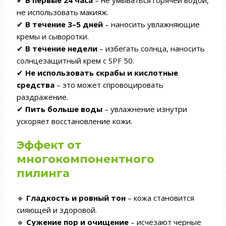
✔
В первые 24 часа
– не умываться горячей водой,
не использовать макияж.
✔
В течение 3–5 дней
– наносить увлажняющие
кремы и сыворотки.
✔
В течение
недели
– избегать солнца, наносить
солнцезащитный крем с SPF 50.
✔
Не использовать скрабы и кислотные
средства
– это может спровоцировать
раздражение.
✔
Пить больше воды
– увлажнение изнутри
ускоряет восстановление кожи.
Эффект от
многокомпонентного
пилинга
🔹
Гладкость и ровный тон
– кожа становится
сияющей и здоровой.
🔹
Сужение пор и очищение
– исчезают черные