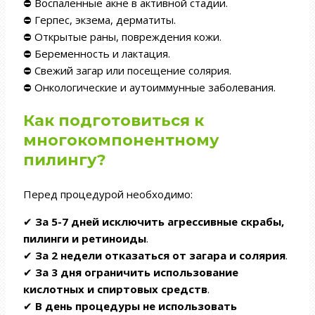
⛔ Воспаленные акне в активной стадии.
⛔ Герпес, экзема, дерматиты.
⛔ Открытые раны, повреждения кожи.
⛔ Беременность и лактация.
⛔ Свежий загар или посещение солярия.
⛔ Онкологические и аутоиммунные заболевания.
Как подготовиться к
многокомпонентному
пилингу?
Перед процедурой необходимо:
✔
За 5-7 дней
исключить агрессивные скрабы,
пилинги и ретиноиды
.
✔
За 2 недели
отказаться от загара и солярия
.
✔
За 3 дня
ограничить использование
кислотных и спиртовых средств
.
✔
В день процедуры
не использовать