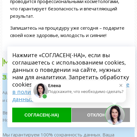
проводится профессиональными косметологами,
что гарантирует безопасность и впечатляющий
результат.
Запишитесь на процедуру уже сегодня – подарите
своей коже здоровье, молодость и сияние!
Нажмите «СОГЛАСЕН(-НА)», если вы
Мы в социальных сетях
соглашаетесь с использованием cookies,
данных о поведении на сайте, нужных
ЗАПИСЬ К ВРАЧУ (РЕГИСТРАТУРА)
нам для аналитики. Запретить обработку
×
cookies можете через браузер.
Подробнее
Елена
в политике обработки персональных
Подскажите, что необходимо сделать?
Администратор перезвонит в течение 3 минут
данных
и согласует время приема!
Введите имя:
СОГЛАСЕН(-НА)
ОТКЛОНИТЬ
Номер телефона:
Мы гарантируем 100% сохранность данных. Ваша