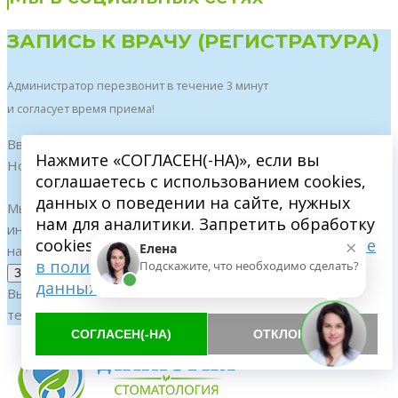
ЗАПИСЬ К ВРАЧУ (РЕГИСТРАТУРА)
Администратор перезвонит в течение 3 минут
и согласует время приема!
Введите имя:
Нажмите «СОГЛАСЕН(-НА)», если вы
Номер телефона:
соглашаетесь с использованием cookies,
данных о поведении на сайте, нужных
Мы гарантируем 100% сохранность данных. Ваша
нам для аналитики. Запретить обработку
информация не будет распространяться. Вы соглашаетесь
×
cookies можете через браузер.
Подробнее
Елена
на
обработку персональных данных
.
в политике обработки персональных
Подскажите, что необходимо сделать?
данных
Вы можете получить подробную консультацию по
телефону:
+7 (499) 707-25-35
СОГЛАСЕН(-НА)
ОТКЛОНИТЬ