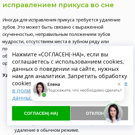
исправлением прикуса во сне
Иногда для исправления прикуса требуется удаление
зубов. Это может быть связано с выраженной
скученностью, неправильным положением зубов
мудрости, отсутствием места в зубном ряду или
подготовкой к ортодонтическому перемещению. Решение
Нажмите «СОГЛАСЕН(-НА)», если вы
об удалении принимается только после диагностики и
соглашаетесь с использованием cookies,
ортодонтического расчета.
данных о поведении на сайте, нужных
Удаление во сне может рассматриваться, если:
нам для аналитики. Запретить обработку
×
cookies можете через браузер.
Подробнее
Елена
пациент сильно боится хирургического лечения;
в политике обработки персональных
Подскажите, что необходимо сделать?
нужно удалить несколько зубов за один прием;
данных
зубы мудрости расположены сложно;
процедура может быть длительной;
СОГЛАСЕН(-НА)
ОТКЛОНИТЬ
есть выраженный рвотный рефлекс;
пациенту психологически тяжело проходить
удаление в обычном режиме.