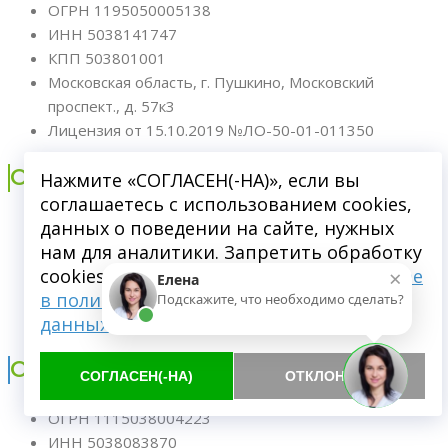
ОГРН 1195050005138
ИНН 5038141747
КПП 503801001
Московская область, г. Пушкино, Московский
проспект., д. 57к3
Лицензия от 15.10.2019 №ЛО-50-01-011350
ООО "ДИНАСТИЯ+"
Нажмите «СОГЛАСЕН(-НА)», если вы
соглашаетесь с использованием cookies,
ОГРН 1225000137680
данных о поведении на сайте, нужных
ИНН 5038169541
нам для аналитики. Запретить обработку
×
КПП 503801001
cookies можете через браузер.
Подробнее
Елена
Московская область, г.Пушкино, ул.Чехова, д.1, к.1
в политике обработки персональных
Подскажите, что необходимо сделать?
Лицензия от 25.04.2023 №ЛО-50-01-000606-23
данных
ООО “Лаборатория плюс”
СОГЛАСЕН(-НА)
ОТКЛОНИТЬ
ОГРН 1115038004223
ИНН 5038083870