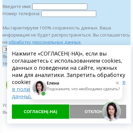
Введите имя:
Номер телефона:
Мы гарантируем 100% сохранность данных. Ваша
информация не будет распространяться. Вы соглашаетесь
на
обработку персональных данных
.
Нажмите «СОГЛАСЕН(-НА)», если вы
Вы можете получить подробную консультацию по
соглашаетесь с использованием cookies,
телефону:
+7 (499) 707-25-35
данных о поведении на сайте, нужных
нам для аналитики. Запретить обработку
×
cookies можете через браузер.
Подробнее
Елена
в политике обработки персональных
Подскажите, что необходимо сделать?
данных
Услуги стоматологической клиники Династия в Пушкино –
Вы можете оплатить любым удобным для вас способом:
СОГЛАСЕН(-НА)
ОТКЛОНИТЬ