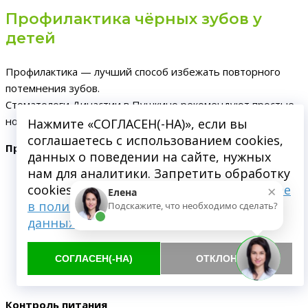
Профилактика чёрных зубов у
детей
Профилактика — лучший способ избежать повторного
потемнения зубов.
Стоматологи Династии в Пушкино рекомендуют простые,
но эффективные меры.
Нажмите «СОГЛАСЕН(-НА)», если вы
соглашаетесь с использованием cookies,
Правильная гигиена
данных о поведении на сайте, нужных
нам для аналитики. Запретить обработку
Чистить зубы два раза в день с детской щёткой и
×
cookies можете через браузер.
Подробнее
пастой.
Елена
в политике обработки персональных
Подскажите, что необходимо сделать?
После 3 лет учить ребёнка правильно полоскать рот
данных
после еды.
СОГЛАСЕН(-НА)
ОТКЛОНИТЬ
Использовать флосс или зубную нить для
труднодоступных участков.
Контроль питания