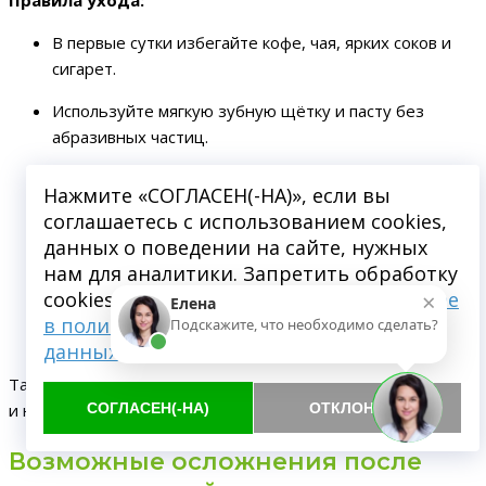
Правила ухода:
В первые сутки избегайте кофе, чая, ярких соков и
сигарет.
Используйте мягкую зубную щётку и пасту без
абразивных частиц.
Применяйте ополаскиватели для профилактики
Нажмите «СОГЛАСЕН(-НА)», если вы
воспалений.
соглашаетесь с использованием cookies,
данных о поведении на сайте, нужных
Через неделю можно возобновить обычный рацион
нам для аналитики. Запретить обработку
и уход.
×
cookies можете через браузер.
Подробнее
Елена
Повторяйте профессиональную чистку каждые 6–12
в политике обработки персональных
Подскажите, что необходимо сделать?
месяцев.
данных
Также рекомендуется регулярно использовать ирригатор
СОГЛАСЕН(-НА)
ОТКЛОНИТЬ
и нить, чтобы предотвратить образование нового налёта.
Возможные осложнения после