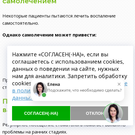
самолечением
Некоторые пациенты пытаются лечить воспаление
самостоятельно.
Однако самолечение может привести:
к усилению воспалительного процесса;
к распространению инфекции;
Нажмите «СОГЛАСЕН(-НА)», если вы
к осложнениям;
соглашаетесь с использованием cookies,
к ухудшению общего состояния.
данных о поведении на сайте, нужных
нам для аналитики. Запретить обработку
При появлении симптомов важно обратиться к
×
cookies можете через браузер.
Подробнее
Елена
стоматологу.
в политике обработки персональных
Подскажите, что необходимо сделать?
данных
Почему профилактика остаётся
важной
СОГЛАСЕН(-НА)
ОТКЛОНИТЬ
Регулярное посещение стоматолога помогает выявлять
проблемы на ранних стадиях.