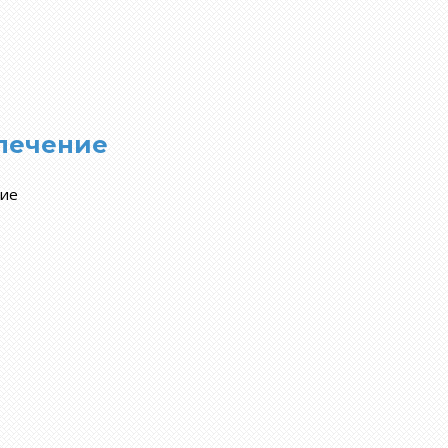
 лечение
ние