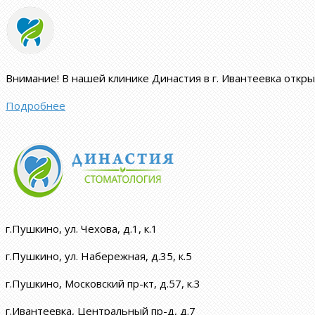
Внимание!
В нашей клинике Династия в г. Ивантеевка откр
Подробнее
г.Пушкино, ул. Чехова, д.1, к.1
г.Пушкино, ул. Набережная, д.35, к.5
г.Пушкино, Московский пр-кт, д.57, к.3
г.Ивантеевка, Центральный пр-д, д.7