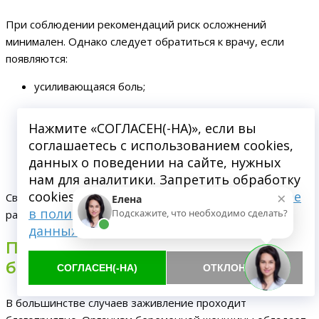
При соблюдении рекомендаций риск осложнений
минимален. Однако следует обратиться к врачу, если
появляются:
усиливающаяся боль;
сильный отек;
Нажмите «СОГЛАСЕН(-НА)», если вы
длительное кровотечение;
соглашаетесь с использованием cookies,
данных о поведении на сайте, нужных
неприятный запах изо рта
.
нам для аналитики. Запретить обработку
×
cookies можете через браузер.
Подробнее
Своевременный контроль позволяет предотвратить
Елена
в политике обработки персональных
Подскажите, что необходимо сделать?
развитие воспалительных процессов.
данных
Прогноз после удаления зуба при
беременности
СОГЛАСЕН(-НА)
ОТКЛОНИТЬ
В большинстве случаев заживление проходит