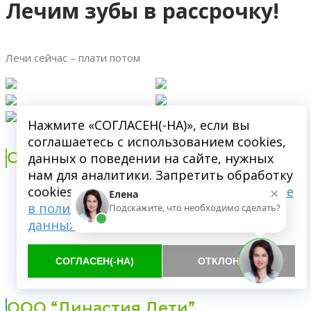
Лечим зубы в рассрочку!
Лечи сейчас – плати потом
Нажмите «СОГЛАСЕН(-НА)», если вы
соглашаетесь с использованием cookies,
ООО “ДИНАСТИЯ”
данных о поведении на сайте, нужных
нам для аналитики. Запретить обработку
×
cookies можете через браузер.
Подробнее
ОГРН 1175050000575
Елена
в политике обработки персональных
ИНН 5038125488
Подскажите, что необходимо сделать?
данных
КПП 503801001
Московская область, г. Пушкино, ул.Набережная, д.
35к5
СОГЛАСЕН(-НА)
ОТКЛОНИТЬ
Лицензия от 11.07.2017 №ЛО-50-01-008797
ООО “Династия Дети”