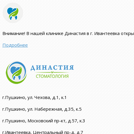
Внимание!
В нашей клинике Династия в г. Ивантеевка откр
Подробнее
г.Пушкино, ул. Чехова, д.1, к.1
г.Пушкино, ул. Набережная, д.35, к.5
г.Пушкино, Московский пр-кт, д.57, к.3
г.Ивантеевка, Центральный пр-д, д.7