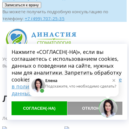
Вы можете получить подробную консультацию по
телефону:
+7 (499) 707-25-35
Нажмите «СОГЛАСЕН(-НА)», если вы
соглашаетесь с использованием cookies,
Услуги стоматологической клиники Династия в Пушкино –
данных о поведении на сайте, нужных
Вы можете оплатить любым удобным для вас способом:
нам для аналитики. Запретить обработку
×
cookies можете через браузер.
Подробнее
Елена
в политике обработки персональных
Подскажите, что необходимо сделать?
данных
Лечим зубы в рассрочку!
СОГЛАСЕН(-НА)
ОТКЛОНИТЬ
Лечи сейчас – плати потом