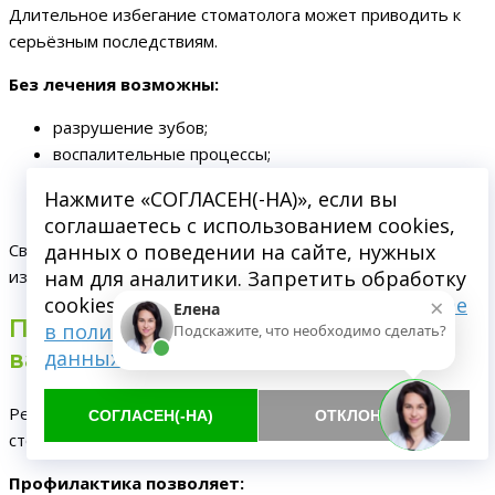
Длительное избегание стоматолога может приводить к
серьёзным последствиям.
Без лечения возможны:
разрушение зубов;
воспалительные процессы;
потеря зубов;
Нажмите «СОГЛАСЕН(-НА)», если вы
необходимость сложного восстановления.
соглашаетесь с использованием cookies,
Своевременная стоматологическая помощь помогает
данных о поведении на сайте, нужных
избежать осложнений.
нам для аналитики. Запретить обработку
×
cookies можете через браузер.
Подробнее
Елена
Почему профилактика особенно
в политике обработки персональных
Подскажите, что необходимо сделать?
важна
данных
Регулярные осмотры помогают предотвратить серьёзные
СОГЛАСЕН(-НА)
ОТКЛОНИТЬ
стоматологические проблемы.
Профилактика позволяет: