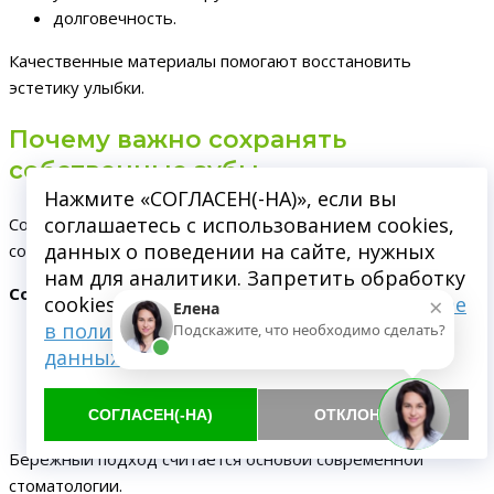
долговечность.
Качественные материалы помогают восстановить
эстетику улыбки.
Почему важно сохранять
собственные зубы
Нажмите «СОГЛАСЕН(-НА)», если вы
соглашаетесь с использованием cookies,
Современная стоматология стремится максимально
данных о поведении на сайте, нужных
сохранять натуральные ткани зуба.
нам для аналитики. Запретить обработку
Сохранение зубов помогает:
×
cookies можете через браузер.
Подробнее
Елена
в политике обработки персональных
Подскажите, что необходимо сделать?
поддерживать правильную жевательную нагрузку;
данных
сохранять эстетику улыбки;
предотвращать смещение зубов;
поддерживать здоровье полости рта.
СОГЛАСЕН(-НА)
ОТКЛОНИТЬ
Бережный подход считается основой современной
стоматологии.