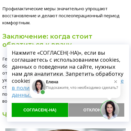
Профилактические меры значительно упрощают
восстановление и делают послеоперационный период
комфортным.
Заключение: когда стоит
обратиться к врачу
Нажмите «СОГЛАСЕН(-НА)», если вы
Гематома после
удаления зуба
— частое и в
соглашаетесь с использованием cookies,
большинстве случаев безопасное состояние. Однако если
данных о поведении на сайте, нужных
отёк увеличивается, появляется сильная боль или
нам для аналитики. Запретить обработку
×
ухудшается самочувствие, необходимо обратиться к
cookies можете через браузер.
Подробнее
Елена
стоматологу. Своевременная помощь специалистов
в политике обработки персональных
Подскажите, что необходимо сделать?
позволяет избежать осложнений и ускорить
данных
восстановление.
СОГЛАСЕН(-НА)
ОТКЛОНИТЬ
Читайте также