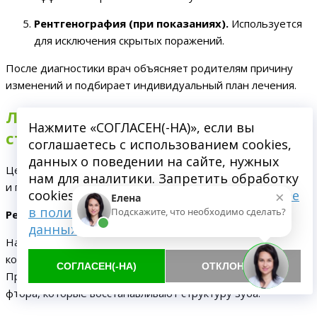
Рентгенография (при показаниях).
Используется
для исключения скрытых поражений.
После диагностики врач объясняет родителям причину
изменений и подбирает индивидуальный план лечения.
Лечение белых пятен на зубах в
Нажмите «СОГЛАСЕН(-НА)», если вы
стоматологии Династия в Пушкино
соглашаетесь с использованием cookies,
данных о поведении на сайте, нужных
Цель лечения — восстановить минеральный состав эмали
нам для аналитики. Запретить обработку
и предотвратить развитие кариеса.
×
cookies можете через браузер.
Подробнее
Елена
в политике обработки персональных
Подскажите, что необходимо сделать?
Реминерализующая терапия
данных
На ранней стадии применяется безинвазивное лечение,
которое укрепляет эмаль без сверления.
СОГЛАСЕН(-НА)
ОТКЛОНИТЬ
Проводится курс аппликаций с препаратами кальция и
фтора, которые восстанавливают структуру зуба.