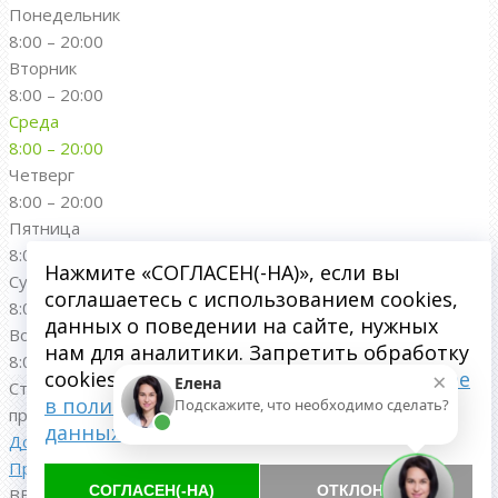
Понедельник
8:00 – 20:00
Вторник
8:00 – 20:00
Среда
8:00 – 20:00
Четверг
8:00 – 20:00
Пятница
8:00 – 20:00
Нажмите «СОГЛАСЕН(-НА)», если вы
Суббота
соглашаетесь с использованием cookies,
8:00 – 20:00
данных о поведении на сайте, нужных
Воскресенье
нам для аналитики. Запретить обработку
8:00 – 20:00
×
cookies можете через браузер.
Подробнее
Елена
Стоматологическая клиника "Династия"; 2016-
2026
. Все
в политике обработки персональных
Подскажите, что необходимо сделать?
права защищены.
данных
Документация
|
Карта сайта
Продвижение сайта стоматологии в Пушкино
- «Студия 99
СОГЛАСЕН(-НА)
ОТКЛОНИТЬ
ВЕБ»