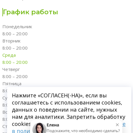
График работы
Понедельник
8:00 – 20:00
Вторник
8:00 – 20:00
Среда
8:00 – 20:00
Четверг
8:00 – 20:00
Пятница
8:00 – 20:00
Нажмите «СОГЛАСЕН(-НА)», если вы
Суббота
соглашаетесь с использованием cookies,
8:00 – 20:00
данных о поведении на сайте, нужных
Воскресенье
нам для аналитики. Запретить обработку
8:00 – 20:00
×
cookies можете через браузер.
Подробнее
Елена
Стоматологическая клиника "Династия"; 2016-
2026
. Все
в политике обработки персональных
Подскажите, что необходимо сделать?