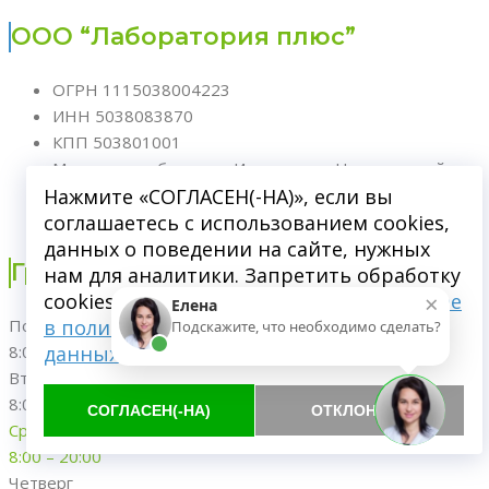
ООО “Лаборатория плюс”
ОГРН 1115038004223
ИНН 5038083870
КПП 503801001
Московская область, г. Ивантеевка, Центральный
Нажмите «СОГЛАСЕН(-НА)», если вы
проезд, д.7,пом 001
соглашаетесь с использованием cookies,
Лицензия от 26.10.2011 №ЛО-50-01-002948
данных о поведении на сайте, нужных
График работы
нам для аналитики. Запретить обработку
×
cookies можете через браузер.
Подробнее
Елена
в политике обработки персональных
Понедельник
Подскажите, что необходимо сделать?
данных
8:00 – 20:00
Вторник
8:00 – 20:00
СОГЛАСЕН(-НА)
ОТКЛОНИТЬ
Среда
8:00 – 20:00
Четверг